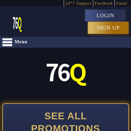
24*7 Support
Facebook
Email
LOGIN
SIGN UP
Menu
SEE ALL
PROMOTIONS