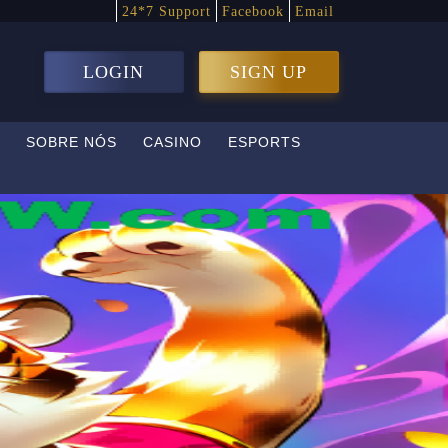
24*7 Support
Facebook
Email
LOGIN
SIGN UP
SOBRE NÓS
CASINO
ESPORTS