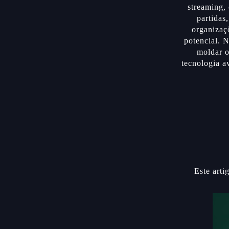
streaming,
partidas
organizaç
potencial. 
moldar o
tecnologia a
Este arti