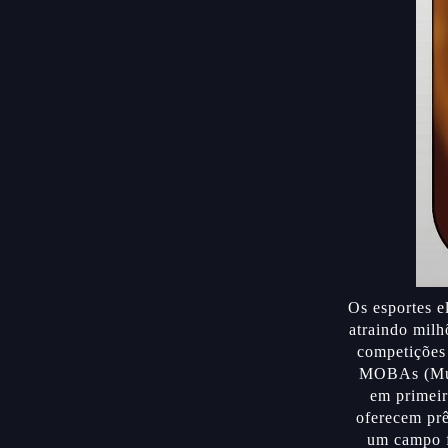
Os esportes e
atraindo milh
competições 
MOBAs (Mult
em primeir
oferecem prê
um campo fé