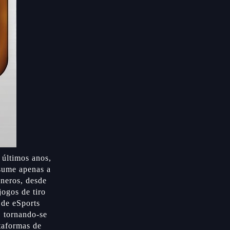
 últimos anos,
esume apenas a
êneros, desde
ogos de tiro
 de eSports
, tornando-se
ataformas de