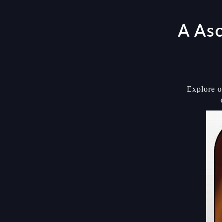
A Asc
Explore o