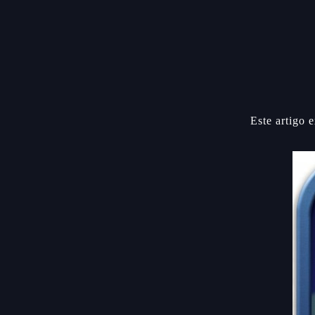
Este artigo 