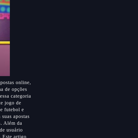
postas online,
a de opções
essa categoria
te jogo de
e futebol e
 suas apostas
as. Além da
de usuário
 Este artigo