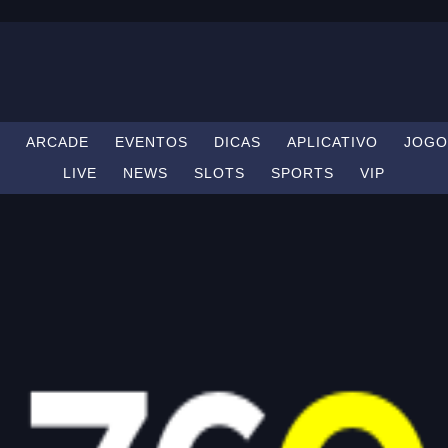
ARCADE
EVENTOS
DICAS
APLICATIVO
JOGO
LIVE
NEWS
SLOTS
SPORTS
VIP