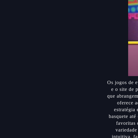
Os jogos de e
e o site de
que abrangem 
oferece a
estratégia
basquete até
favoritas 
variedade
intuitiva, 