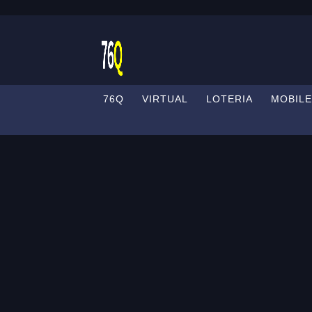
76Q
VIRTUAL
LOTERIA
MOBILE