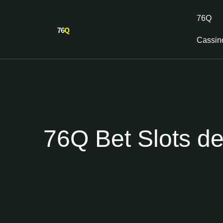
76Q
Cassino
76Q Bet Slots d