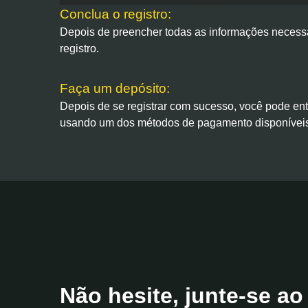
Conclua o registro:
Depois de preencher todas as informações necessár
registro.
Faça um depósito:
Depois de se registrar com sucesso, você pode ent
usando um dos métodos de pagamento disponívei
Não hesite, junte-se a