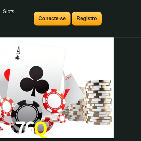
Slots
Conecte-se
Registro