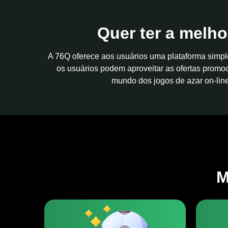
Quer ter a melho
A 76Q oferece aos usuários uma plataforma simpl
os usuários podem aproveitar as ofertas promo
mundo dos jogos de azar on-line
M