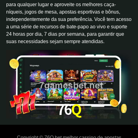
para qualquer lugar e aproveite os melhores caça-
níqueis, jogos de mesa, apostas esportivas e bônus,
independentemente da sua preferência. Você tem acesso
a uma série de recursos de bate-papo ao vivo e suporte
24 horas por dia, 7 dias por semana, para garantir que
suas necessidades sejam sempre atendidas.
Copyright © 76Q bet melhor cassino de apostas