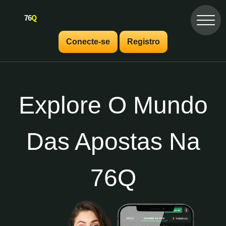
Conecte-se
Registro
Explore O Mundo
Das Apostas Na
76Q