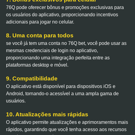
76Q pode oferecer bônus e promoções exclusivas para
os usuários do aplicativo, proporcionando incentivos
adicionais para jogar no celular.
8. Uma conta para todos
se você já tem uma conta no 76Q bet, você pode usar as
mesmas credenciais de login no aplicativo,
proporcionando uma integração perfeita entre as
plataformas desktop e móvel.
9. Compatibilidade
O aplicativo está disponível para dispositivos iOS e
Android, tornando-o acessível a uma ampla gama de
usuários.
10. Atualizações mais rápidas
O aplicativo permite atualizações e aprimoramentos mais
rápidos, garantindo que você tenha acesso aos recursos