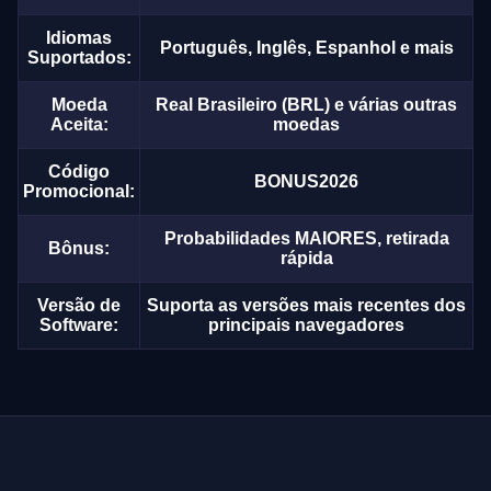
Idiomas
Português, Inglês, Espanhol e mais
Suportados:
Moeda
Real Brasileiro (BRL) e várias outras
Aceita:
moedas
Código
BONUS2026
Promocional:
Probabilidades MAIORES, retirada
Bônus:
rápida
Versão de
Suporta as versões mais recentes dos
Software:
principais navegadores