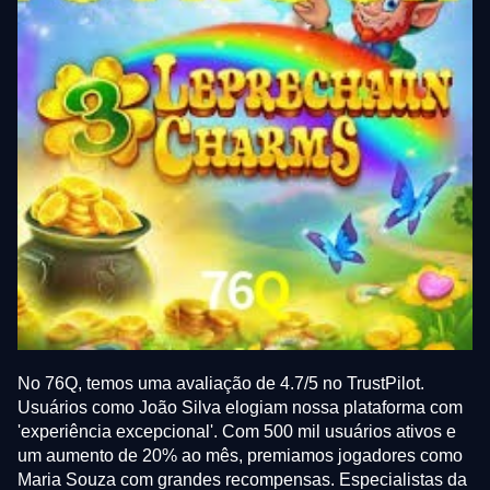
No 76Q, temos uma avaliação de 4.7/5 no TrustPilot.
Usuários como João Silva elogiam nossa plataforma com
'experiência excepcional'. Com 500 mil usuários ativos e
um aumento de 20% ao mês, premiamos jogadores como
Maria Souza com grandes recompensas. Especialistas da