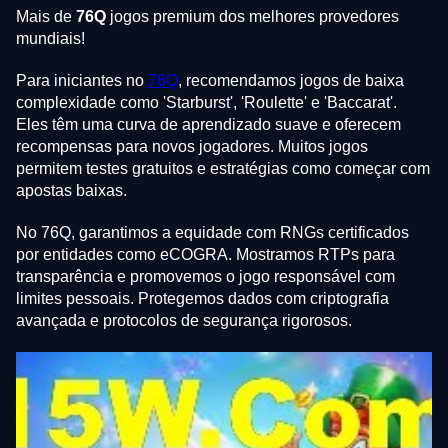
Mais de
76Q
jogos premium dos melhores provedores
mundiais!
Para iniciantes no
76Q
, recomendamos jogos de baixa
complexidade como 'Starburst', 'Roulette' e 'Baccarat'.
Eles têm uma curva de aprendizado suave e oferecem
recompensas para novos jogadores. Muitos jogos
permitem testes gratuitos e estratégias como começar com
apostas baixas.
No 76Q, garantimos a equidade com RNGs certificados
por entidades como eCOGRA. Mostramos RTPs para
transparência e promovemos o jogo responsável com
limites pessoais. Protegemos dados com criptografia
avançada e protocolos de segurança rigorosos.