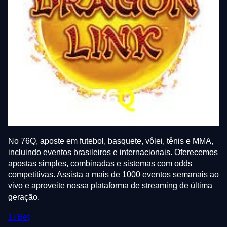
No 76Q, aposte em futebol, basquete, vôlei, tênis e MMA,
incluindo eventos brasileiros e internacionais. Oferecemos
apostas simples, combinadas e sistemas com odds
competitivas. Assista a mais de 1000 eventos semanais ao
vivo e aproveite nossa plataforma de streaming de última
geração.
17Bet